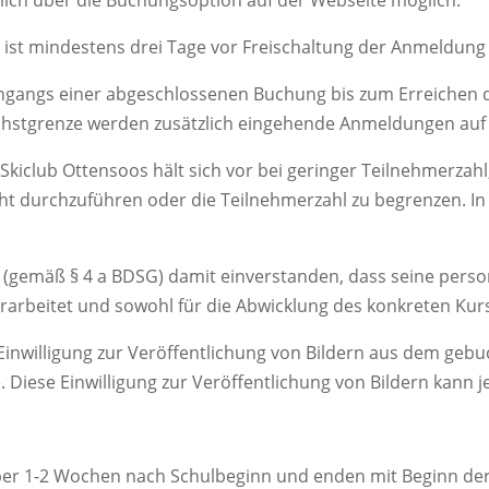
lich über die Buchungsoption auf der Webseite möglich.
ist mindestens drei Tage vor Freischaltung der Anmeldung f
Eingangs einer abgeschlossenen Buchung bis zum Erreichen 
hstgrenze werden zusätzlich eingehende Anmeldungen auf e
 Skiclub Ottensoos hält sich vor bei geringer Teilnehmerzahl
t durchzuführen oder die Teilnehmerzahl zu begrenzen. In
e (gemäß § 4 a BDSG) damit einverstanden, dass seine per
verarbeitet und sowohl für die Abwicklung des konkreten K
inwilligung zur Veröffentlichung von Bildern aus dem gebu
 Diese Einwilligung zur Veröffentlichung von Bildern kann j
ber 1-2 Wochen nach Schulbeginn und enden mit Beginn der P